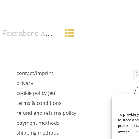
zum Club, fingerschnippend
[
contact/imprint
privacy
cookie policy (eu)
terms & conditions
refund and returns policy
To provide y
to store and
payment methods
process data
give or with
shipping methods