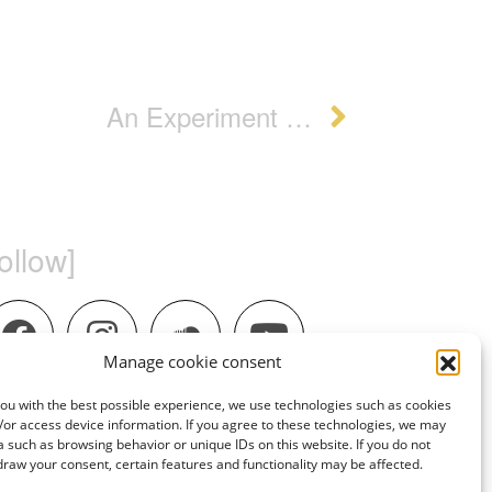
An Experiment …
follow]
Manage cookie consent
ou with the best possible experience, we use technologies such as cookies
/or access device information.
If you agree to these technologies, we may
 such as browsing behavior or unique IDs on this website.
If you do not
draw your consent, certain features and functionality may be affected.