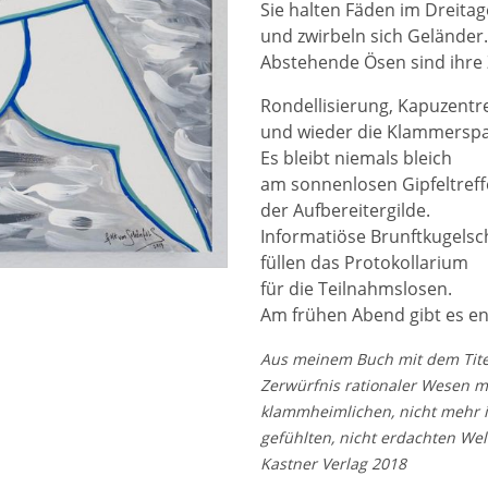
Sie halten Fäden im Dreita
und zwirbeln sich Geländer.
Abstehende Ösen sind ihre 
Rondellisierung, Kapuzentr
und wieder die Klammersp
Es bleibt niemals bleich
am sonnen­losen Gipfeltref
der Aufbereitergilde.
Informatiöse Brunftkugelsc
füllen das Protokollarium
für die Teilnahmslosen.
Am frühen Abend gibt es en
Aus meinem Buch mit dem Tite
Zerwürfnis rationaler Wesen m
klammheimlichen, nicht mehr i
gefühlten, nicht erdachten We
Kastner Verlag 2018