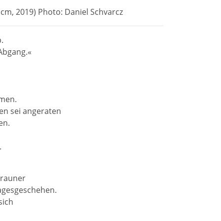
0 cm, 2019) Photo: Daniel Schvarcz
.
Abgang.«
lmen.
en sei angeraten
en.
.
brauner
ages­geschehen.
sich