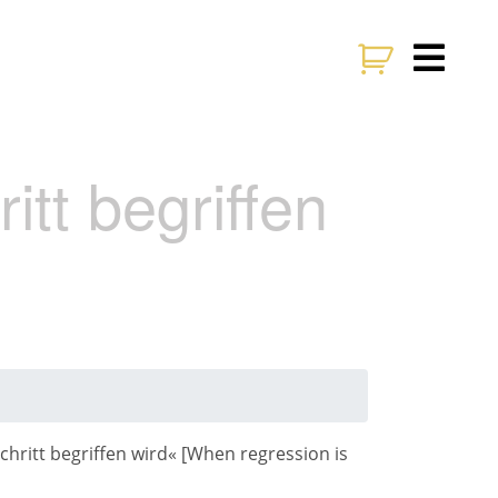
itt begriffen
hritt begriffen wird« [
When regression is