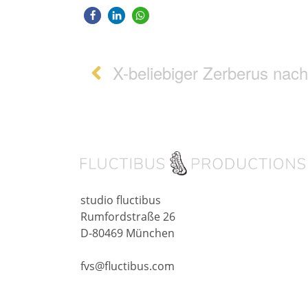
Post navigation
X-beliebiger Zerberus nach Feierabend auf dem Weg 
studio fluctibus
Rumfordstraße 26
D-80469 München
fvs@fluctibus.com