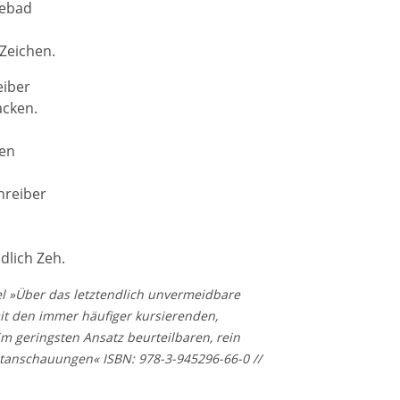
gebad
Zeichen.
eiber
acken.
fen
hreiber
dlich Zeh.
l »Über das letztendlich unvermeidbare
it den immer häufiger kursierenden,
m geringsten Ansatz beurteilbaren, rein
ltanschauungen« ISBN: 978-3-945296-66-0 //