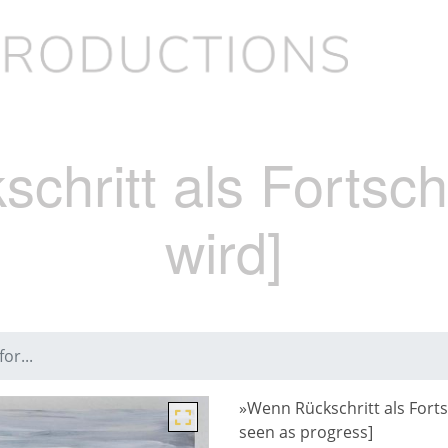
hritt als Fortschr
wird]
or...
»Wenn Rückschritt als Fortsc
seen as progress
]