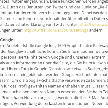
nstes Twitter eingebunden. Diese Funktionen werden angebo
, USA. Durch das Benutzen von Twitter und der Funktion „Re
üpft und anderen Nutzern bekannt gegeben. Dabei werden 
r Seiten keine Kenntnis vom Inhalt der übermittelten Daten
der Datenschutzerklärung von Twitter unter
http://twitter.c
lungen unter:
http://twitter.com/account/settings
ändern.
 Google+
+. Anbieter ist die Google Inc., 1600 Amphitheatre Parkwa
 der Google+-Schaltfläche können Sie Informationen weltwei
r personalisierte Inhalte von Google und unseren Partnern.
 als auch Informationen über die Seite, die Sie beim Klicke
nd Ihrem Foto in Google-Diensten, wie etwa in Suchergebni
im Internet eingeblendet werden. Google zeichnet Informati
ssern. Um die Google+-Schaltfläche verwenden zu können, be
den für das Profil gewählten Namen enthalten muss. Dieser 
Name auch einen anderen Namen ersetzen, den Sie beim Tei
e-Profils kann Nutzern angezeigt werden, die Ihre E-Mail-A
verfügen. Verwendung der erfassten Informationen: Neben