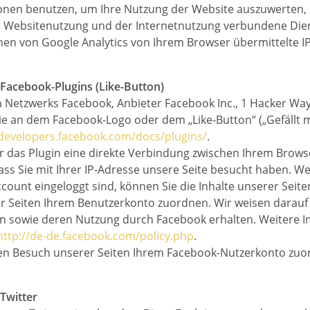
ionen benutzen, um Ihre Nutzung der Website auszuwerten, 
r Websitenutzung und der Internetnutzung verbundene Die
men von Google Analytics von Ihrem Browser übermittelte I
Facebook-Plugins (Like-Button)
n Netzwerks Facebook, Anbieter Facebook Inc., 1 Hacker Way,
ie an dem Facebook-Logo oder dem „Like-Button“ („Gefällt mi
/developers.facebook.com/docs/plugins/
.
r das Plugin eine direkte Verbindung zwischen Ihrem Brows
ass Sie mit Ihrer IP-Adresse unsere Seite besucht haben. W
ount eingeloggt sind, können Sie die Inhalte unserer Seiten
eiten Ihrem Benutzerkonto zuordnen. Wir weisen darauf hin
n sowie deren Nutzung durch Facebook erhalten. Weitere In
http://de-de.facebook.com/policy.php
.
n Besuch unserer Seiten Ihrem Facebook-Nutzerkonto zuord
Twitter