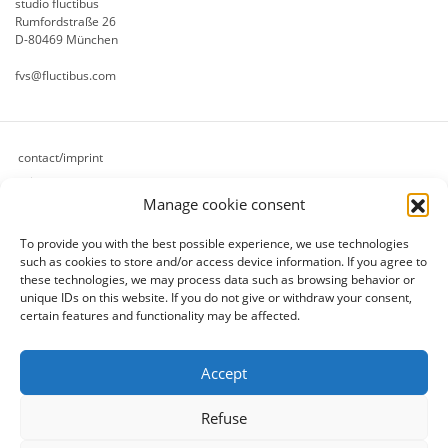
studio fluctibus
Rumfordstraße 26
D-80469 München
fvs@fluctibus.com
contact/imprint
privacy
Manage cookie consent
cookie policy (eu)
terms & conditions
To provide you with the best possible experience, we use technologies
refund and returns policy
such as cookies to store and/or access device information.
If you agree to
payment methods
these technologies, we may process data such as browsing behavior or
unique IDs on this website.
If you do not give or withdraw your consent,
shipping methods
certain features and functionality may be affected.
[follow]
Accept
Refuse