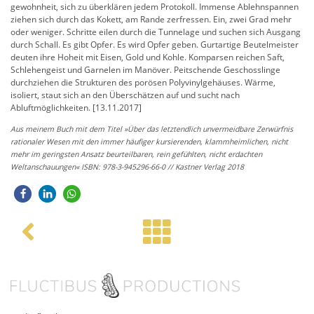
gewohnheit, sich zu überklären jedem Protokoll. Immense Ablehnspannen
ziehen sich durch das Kokett, am Rande zerfressen. Ein, zwei Grad mehr
oder weniger. Schritte eilen durch die Tunnelage und suchen sich Ausgang
durch Schall. Es gibt Opfer. Es wird Opfer geben. Gurtartige Beutelmeister
deuten ihre Hoheit mit Eisen, Gold und Kohle. Komparsen reichen Saft,
Schlehengeist und Garnelen im Manöver. Peitschende Geschosslinge
durchziehen die Strukturen des porösen Polyvinylgehäuses. Wärme,
isoliert, staut sich an den Überschätzen auf und sucht nach
Abluftmöglichkeiten. [13.11.2017]
Aus meinem Buch mit dem Titel »Über das letztendlich unvermeidbare Zerwürfnis
rationaler Wesen mit den immer häufiger kursierenden, klammheimlichen, nicht
mehr im geringsten Ansatz beurteilbaren, rein gefühlten, nicht erdachten
Weltanschauungen« ISBN: 978-3-945296-66-0 // Kastner Verlag 2018
Post navigation