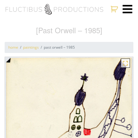
[Past Orwell – 1985]
home
paintings
past orwell – 1985