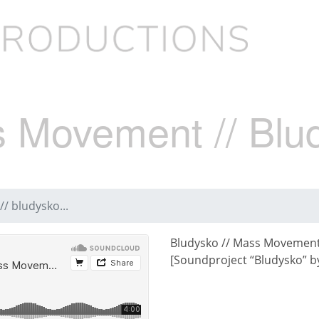
 Movement // Blu
 bludysko...
Bludysko // Mass Movemen
[Soundproject “Bludysko” by