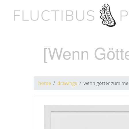
[Wenn Gött
home
drawings
wenn götter zum melk