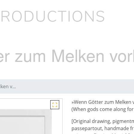
er zum Melken vo
en v...
»Wenn Götter zum Melken
(
When gods come along for 
[Original drawing, pigmentm
passepartout, handmade fra