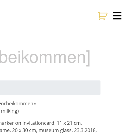
rbeikommen]
 vorbeikommen«
milking
)
arker on invitationcard, 11 x 21 cm,
me, 20 x 30 cm, museum glass, 23.3.2018,