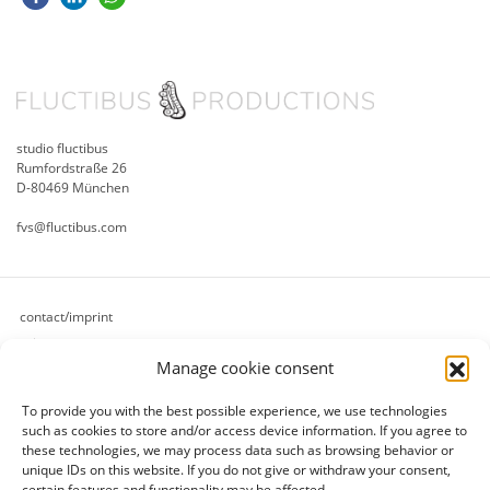
studio fluctibus
Rumfordstraße 26
D-80469 München
fvs@fluctibus.com
contact/imprint
privacy
Manage cookie consent
cookie policy (eu)
terms & conditions
To provide you with the best possible experience, we use technologies
refund and returns policy
such as cookies to store and/or access device information.
If you agree to
payment methods
these technologies, we may process data such as browsing behavior or
unique IDs on this website.
If you do not give or withdraw your consent,
shipping methods
certain features and functionality may be affected.