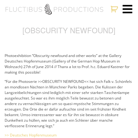
[OBSCURITY NEWFOUND]
Photoexhibition “Obscurity newfound and other works” at the Gallery
Deutsches Hopfenmuseum (Gallery of the German Hop Museum in
Wolnzach) 27th of June 2014 // Thanx a lot to Prof. h.c. Eduard Kastner for
making this possible!
“Für die Photoserie >>OBSCURITY NEWFOUND<< hat sich Falk v. Schönfels
an mondlosen Nächten in Münchner Parks begeben. Die Kulissen der
Langzeitbelichtungen sind lediglich mit einer sehr starken Taschenlampe
ausgeleuchtet. So war es ihm möglich Teile bewusst zu betonen und
andere zu vernachlässigen um so quasi-mystische Stimmungen zu
erzeugen. Die Orte die er dafür aufsuchte sind im seit frühster Kindheit
bekannt. Umso interessanter war es für ihn sie bewusst in obskure
Dunkelheit zu hüllen, wie sich ja auch ein Schleier über manche
verflossene Erinnerung legt.”
>> Deutsches Hopfenmuseum